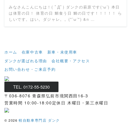
みなさんこんにちは！( ﾟДﾟ) ダンクの萩原です(‘ω’) 本日
は体育の日！ 体育の日 鯛食う日 鯛の日です！！！！！ ら
しいです。はい。ダジャレ。。(*’ω’*) &n …
ホーム
在庫中古車
新車・未使用車
ダンクが選ばれる理由
会社概要・アクセス
お問い合わせ・ご来店予約
TEL. 0172-55-5230
〒036-8076
青森県弘前市境関西田16-3
営業時間 10:00-18:00
定休日 木曜日・第三水曜日
© 2026
軽自動車専門店 ダンク