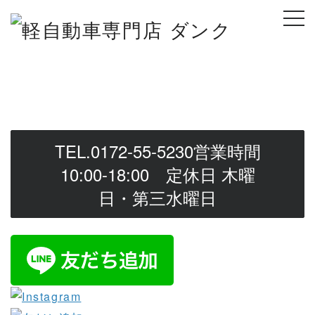
S
k
i
p
t
o
c
o
TEL.0172-55-5230
営業時間
n
10:00-18:00 定休日 木曜
t
日・第三水曜日
e
n
t