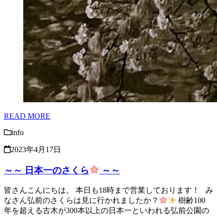
READ MORE
info
2023年4月17日
～～ 日本一のさくら
～～
皆さんこんにちは。 本日も18時まで営業しております！ み
なさん弘前のさくらは見に行かれましたか？
樹齢100
年を超える古木が300本以上の日本一といわれる弘前公園の