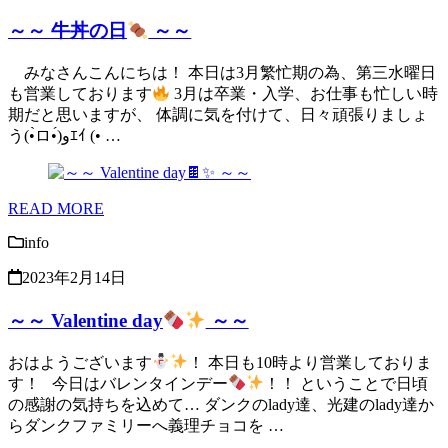
～～ 牛丼の日
～～
みなさんこんにちは！ 本日は3月繁忙期の為、第三水曜日
も営業しております
3月は卒業・入学、お仕事も忙しい時
期だと思いますが、 体調に気を付けて、日々頑張りましょ
う(•̀ロ•́)وｴｲ (• …
READ MORE
info
2023年2月14日
～～ Valentine day
～～
おはようございます
！ 本日も10時より営業しておりま
す！ 今日はバレンタインデー
！！ ということで日頃
の感謝の気持ちを込めて… ダンクのlady達、光建のlady達か
らダンクファミリーへ義理チョコを …