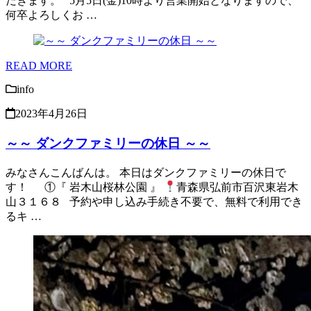
だきます。 5月5日(金)10時より営業開始となりますので、
何卒よろしくお …
READ MORE
info
2023年4月26日
～～ ダンクファミリーの休日 ～～
みなさんこんばんは。 本日はダンクファミリーの休日で
す！ ①『 岩木山桜林公園 』
青森県弘前市百沢東岩木
山３１６８ 予約や申し込み手続き不要で、無料で利用でき
るキ …