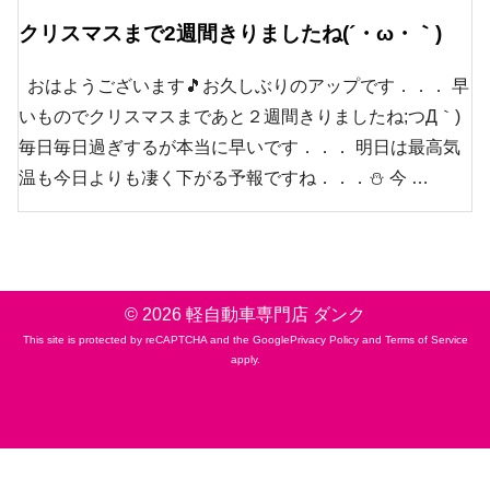
クリスマスまで2週間きりましたね(´・ω・｀)
おはようございます🎵お久しぶりのアップです．．． 早
いものでクリスマスまであと２週間きりましたね;つД｀)
毎日毎日過ぎするが本当に早いです．．． 明日は最高気
温も今日よりも凄く下がる予報ですね．．．⛄ 今 …
© 2026
軽自動車専門店 ダンク
This site is protected by reCAPTCHA and the Google
Privacy Policy
and
Terms of Service
apply.