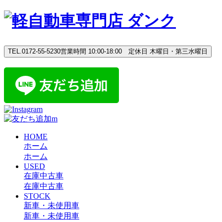
Skip
to
content
TEL.0172-55-5230
営業時間 10:00-18:00 定休日 木曜日・第三水曜日
HOME
ホーム
ホーム
USED
在庫中古車
在庫中古車
STOCK
新車・未使用車
新車・未使用車