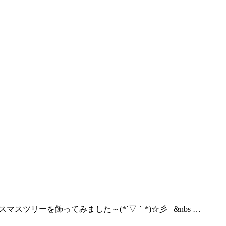
マスツリーを飾ってみました～(*´▽｀*)☆彡 &nbs …