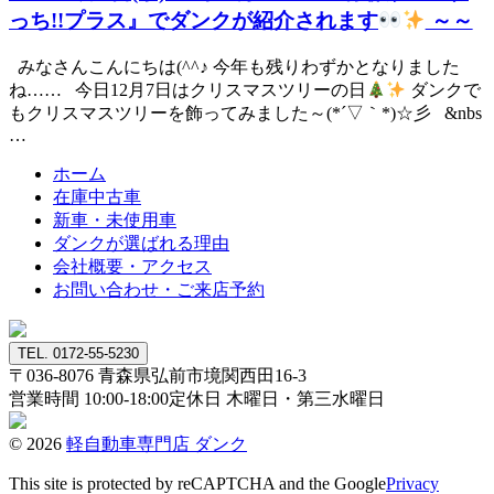
っち!!プラス』でダンクが紹介されます
～～
みなさんこんにちは(^^♪ 今年も残りわずかとなりました
ね…… 今日12月7日はクリスマスツリーの日
ダンクで
もクリスマスツリーを飾ってみました～(*´▽｀*)☆彡 &nbs
…
ホーム
在庫中古車
新車・未使用車
ダンクが選ばれる理由
会社概要・アクセス
お問い合わせ・ご来店予約
TEL. 0172-55-5230
〒036-8076
青森県弘前市境関西田16-3
営業時間 10:00-18:00
定休日 木曜日・第三水曜日
© 2026
軽自動車専門店 ダンク
This site is protected by reCAPTCHA and the Google
Privacy