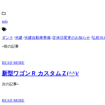
info
ダンク
/
光建
/
光建自動車整備
/
定休日変更のお知らせ
/
弘前39.
«前の記事
READ MORE
新型ワゴンＲ カスタムＺ(^^)/
次の記事»
READ MORE