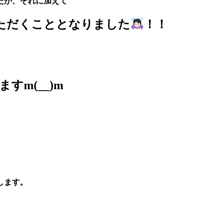
たが、それに加えて
ただくこととなりました
！！
すm(__)m
します。