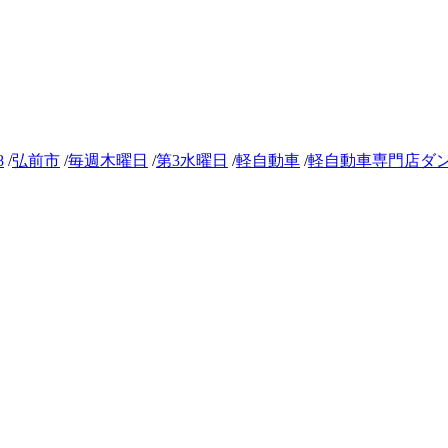
8
/
弘前市
/
毎週木曜日
/
第3水曜日
/
軽自動車
/
軽自動車専門店ダ