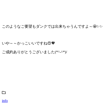
このようなご要望もダンクでは出来ちゃうんですよ～🤩✨✨
いや～～かっこいいですね😍💖
ご成約ありがとうございました(*^-^*)/
info