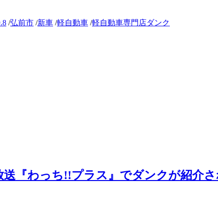
.8
/
弘前市
/
新車
/
軽自動車
/
軽自動車専門店ダンク
V青森放送『わっち!!プラス』でダンクが紹介さ