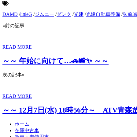
DAMD
/
littleG
/
ジムニー
/
ダンク
/
光建
/
光建自動車整備
/
弘前39
«前の記事
READ MORE
～～ 年始に向けて…🚗📸✨ ～～
次の記事»
READ MORE
～～ 12月7日(水) 18時56分～ AT
ホーム
在庫中古車
新車・未使用車