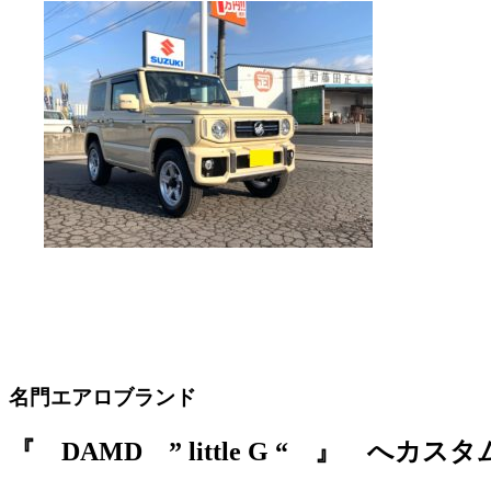
名門エアロブランド
『 DAMD ” little G “ 』 へカ