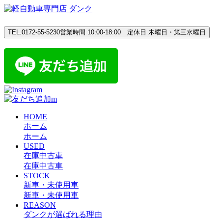
Skip
to
content
TEL.0172-55-5230
営業時間 10:00-18:00 定休日 木曜日・第三水曜日
HOME
ホーム
ホーム
USED
在庫中古車
在庫中古車
STOCK
新車・未使用車
新車・未使用車
REASON
ダンクが選ばれる理由